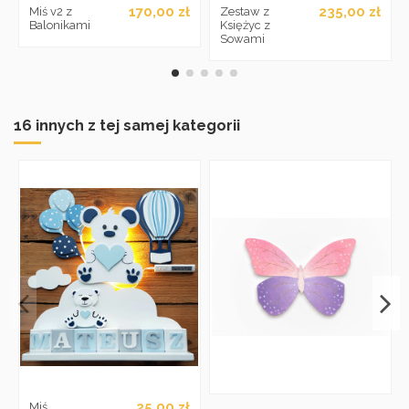
170,00 zł
235,00 zł
Miś v2 z
Zestaw z
Balonikami
Księżyc z
Sowami
16 innych z tej samej kategorii
25,00 zł
Miś