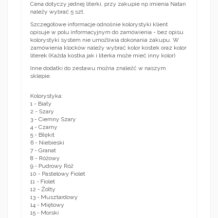
Cena dotyczy jednej literki, przy zakupie np imienia Natan
należy wybrać 5 szt.
Szczegółowe informacje odnośnie kolorystyki klient
opisuje w polu informacyjnym do zamówienia - bez opisu
kolorystyki system nie umożliwia dokonania zakupu. W
zamówienia klocków należy wybrać kolor kostek oraz kolor
literek (Każda kostka jak i literka może mieć inny kolor)
Inne dodatki do zestawu można znaleźć w naszym
sklepie.
Kolorystyka:
1 - Biały
2 - Szary
3 - Ciemny Szary
4 - Czarny
5 - Błękit
6 - Niebieski
7 - Granat
8 - Różowy
9 - Pudrowy Róż
10 - Pastelowy Fiolet
11 - Fiolet
12 - Żółty
13 - Musztardowy
14 - Miętowy
15 - Morski