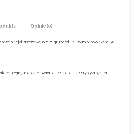
oduktu
Opinie
(0)
st ze sklejki brzozowej 6mm grubości. Jej wymiar to ok 7cm. W
 informacyjnym do zamówienia - bez opisu kolorystyki system