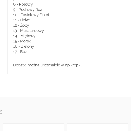
8 - Różowy
9 - Pudrowy Róż
10 - Pastelowy Fiolet
11 - Fiolet
12 - Żółty
13 - Musztardowy
14 - Miętowy
15 - Morski
16 - Zielony
17 - Beż
Dodatki można urozmaicić w np kropki.
: