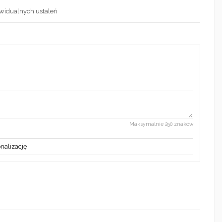
ywidualnych ustaleń
Maksymalnie 250 znaków
nalizację