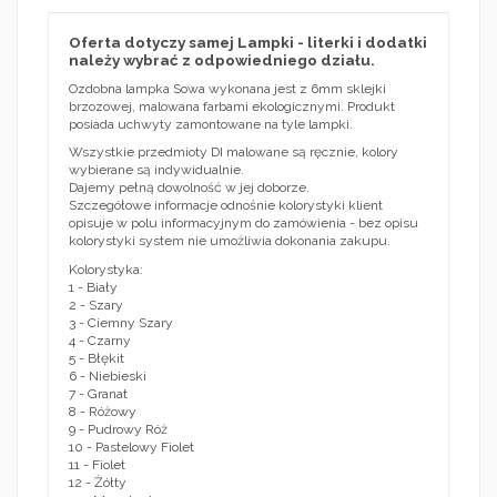
Oferta dotyczy samej Lampki - literki i dodatki
należy wybrać z odpowiedniego działu.
Ozdobna lampka Sowa wykonana jest z 6mm sklejki
brzozowej, malowana farbami ekologicznymi. Produkt
posiada uchwyty zamontowane na tyle lampki.
Wszystkie przedmioty DI malowane są ręcznie, kolory
wybierane są indywidualnie.
Dajemy pełną dowolność w jej doborze.
Szczegółowe informacje odnośnie kolorystyki klient
opisuje w polu informacyjnym do zamówienia - bez opisu
kolorystyki system nie umożliwia dokonania zakupu.
Kolorystyka:
1 - Biały
2 - Szary
3 - Ciemny Szary
4 - Czarny
5 - Błękit
6 - Niebieski
7 - Granat
8 - Różowy
9 - Pudrowy Róż
10 - Pastelowy Fiolet
11 - Fiolet
12 - Żółty