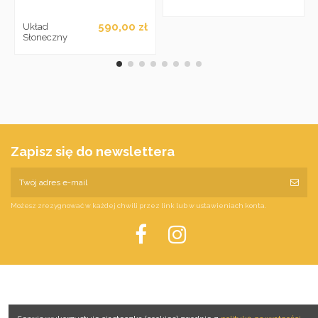
590,00 zł
Układ
Słoneczny
Zapisz się do newslettera
Możesz zrezygnować w każdej chwili przez link lub w ustawieniach konta.
Szybkie linki